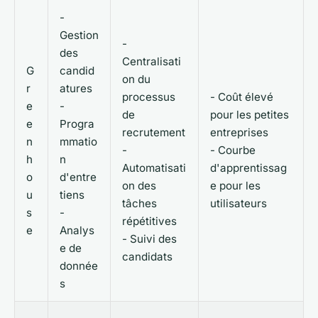
-
Gestion
-
des
Centralisati
G
candid
on du
r
atures
processus
- Coût élevé
e
-
de
pour les petites
e
Progra
recrutement
entreprises
n
mmatio
-
- Courbe
h
n
Automatisati
d'apprentissag
o
d'entre
on des
e pour les
u
tiens
tâches
utilisateurs
s
-
répétitives
e
Analys
- Suivi des
e de
candidats
donnée
s