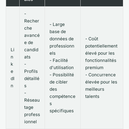
-
Recher
- Large
che
base de
avancé
données de
- Coût
e de
professionn
potentiellement
Li
candid
els
élevé pour les
n
ats
- Facilité
fonctionnalités
k
-
d'utilisation
premium
e
Profils
- Possibilité
- Concurrence
dI
détaillé
de cibler
élevée pour les
n
s
des
meilleurs
-
compétence
talents
Réseau
s
tage
spécifiques
profess
ionnel