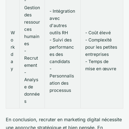
-
Gestion
- Intégration
des
avec
ressour
d'autres
ces
W
outils RH
- Coût élevé
humain
o
- Suivi des
- Complexité
es
rk
performanc
pour les petites
-
d
es des
entreprises
Recrut
a
candidats
- Temps de
ement
y
-
mise en œuvre
-
Personnalis
Analys
ation des
e de
processus
donnée
s
En conclusion, recruter en marketing digital nécessite
une approche stratégique et bien pensée. En