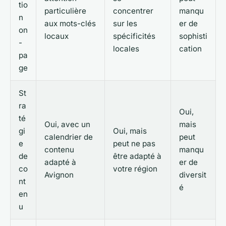
tio
particulière
concentrer
manqu
n
aux mots-clés
sur les
er de
on
locaux
spécificités
sophisti
-
locales
cation
pa
ge
St
ra
Oui,
té
Oui, avec un
mais
gi
Oui, mais
calendrier de
peut
e
peut ne pas
contenu
manqu
de
être adapté à
adapté à
er de
co
votre région
Avignon
diversit
nt
é
en
u