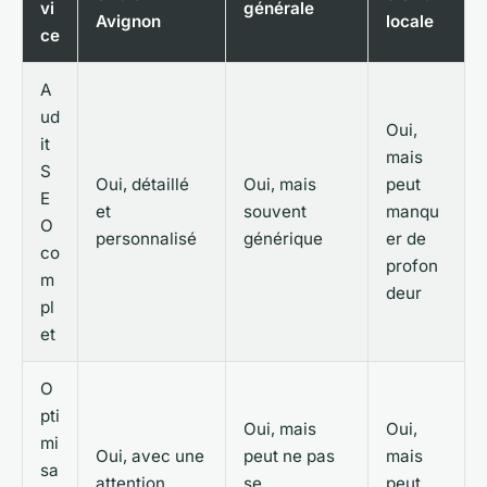
vi
générale
Avignon
locale
ce
A
ud
Oui,
it
mais
S
Oui, détaillé
Oui, mais
peut
E
et
souvent
manqu
O
personnalisé
générique
er de
co
profon
m
deur
pl
et
O
pti
Oui, mais
Oui,
mi
Oui, avec une
peut ne pas
mais
sa
attention
se
peut