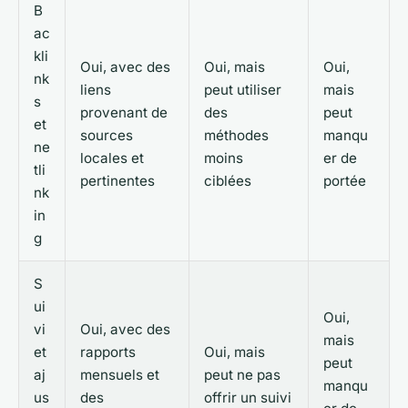
B
ac
kli
Oui, avec des
Oui, mais
Oui,
nk
liens
peut utiliser
mais
s
provenant de
des
peut
et
sources
méthodes
manqu
ne
locales et
moins
er de
tli
pertinentes
ciblées
portée
nk
in
g
S
ui
Oui,
vi
Oui, avec des
mais
et
rapports
Oui, mais
peut
aj
mensuels et
peut ne pas
manqu
us
des
offrir un suivi