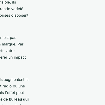
sible; ils
grande variété
eprises disposent
 n'est pas
a marque. Par
ts votre
érer un impact
ils augmentent la
ot radio ou une
s l'effet peut
s de bureau qui