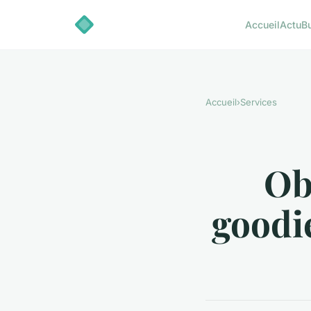
Accueil
Actu
B
Accueil
›
Services
Obj
goodi