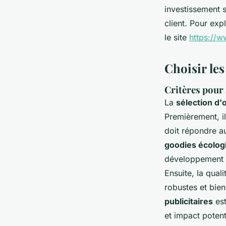
investissement s
client. Pour exp
le site
https://w
Choisir le
Critères pour 
La
sélection d'o
Premièrement, il
doit répondre a
goodies écolog
développement d
Ensuite, la qual
robustes et bie
publicitaires
est
et impact potent