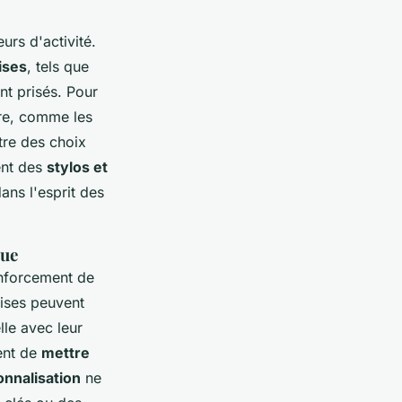
rs d'activité.
ises
, tels que
nt prisés. Pour
être, comme les
tre des choix
ent des
stylos et
ans l'esprit des
que
enforcement de
rises peuvent
le avec leur
tent de
mettre
nnalisation
ne