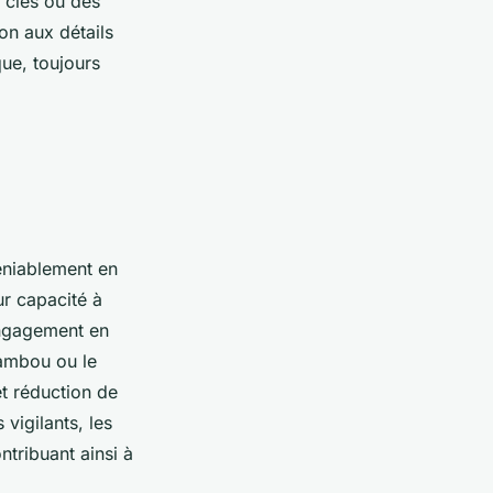
 clés ou des
ion aux détails
ue, toujours
éniablement en
r capacité à
engagement en
bambou ou le
et réduction de
vigilants, les
ntribuant ainsi à