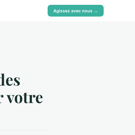
Agissez avec nous →
 des
 votre