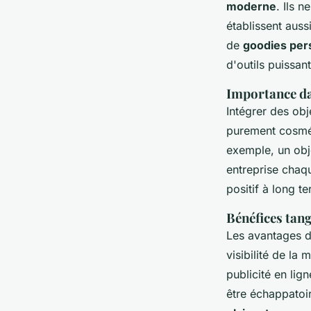
moderne
. Ils 
établissent auss
de
goodies per
d'outils puissan
Importance da
Intégrer des obj
purement cosmét
exemple, un obj
entreprise chaq
positif à long t
Bénéfices tang
Les avantages de
visibilité de la
publicité en li
être échappatoi