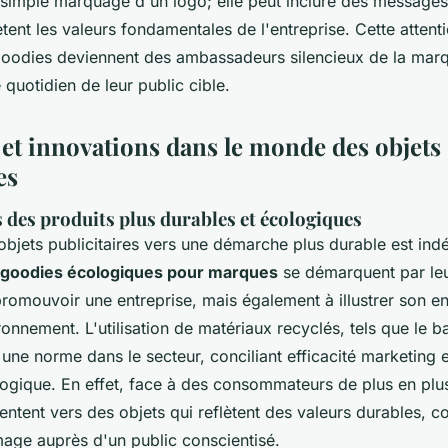
u simple marquage d'un logo; elle peut inclure des messages
ètent les valeurs fondamentales de l'entreprise. Cette attent
goodies deviennent des ambassadeurs silencieux de la marq
 quotidien de leur public cible.
et innovations dans le monde des objets
es
 des produits plus durables et écologiques
objets publicitaires
vers une démarche plus durable est ind
goodies écologiques pour marques
se démarquent par leu
romouvoir une entreprise, mais également à illustrer son 
ronnement. L'utilisation de matériaux recyclés, tels que le 
 une norme dans le secteur, conciliant efficacité marketing 
ogique. En effet, face à des consommateurs de plus en plus 
ientent vers des objets qui reflètent des valeurs durables, co
mage auprès d'un public conscientisé.