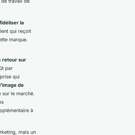
de travail de
fidéliser la
ent qui reçoit
cette marque.
n
retour sur
ût par
prise qui
l'image de
 sur le marché.
es
pplémentaire à
rketing, mais un