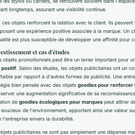
 les stylos ou carnets, se retrouvent souvent dans l'espace 
ndant longtemps, assurant une visibilité continue.
, ces objets renforcent la relation avec le client. Ils peuvent
osant une expérience positive associée à la marque. Un cli
lité est plus susceptible de développer une affinité pour 
estissement et cas d'études
s objets promotionnels peut être un levier important pour u
positif
. Selon des études, les objets publicitaires ont un co
faible par rapport à d'autres formes de publicité. Une entre
tégie bien pensée avec des objets
goodies pour renforcer 
server une augmentation significative de sa reconnaissance
ration de
goodies écologiques pour marques
peut attirer d
oucieux de l'environnement, apportant ainsi une valeur su
l'entreprise envers la durabilité.
bjets publicitaires ne sont pas simplement une dépense ma