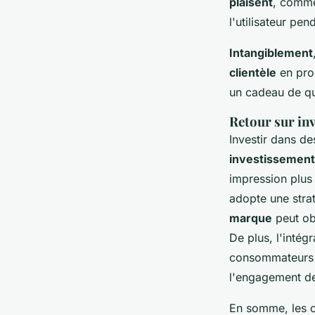
plaisent
, comme
l'utilisateur pe
Intangiblement
clientèle
en prop
un cadeau de qua
Retour sur inv
Investir dans de
investissement 
impression plus 
adopte une stra
marque
peut ob
De plus, l'intég
consommateurs s
l'engagement de 
En somme, les o