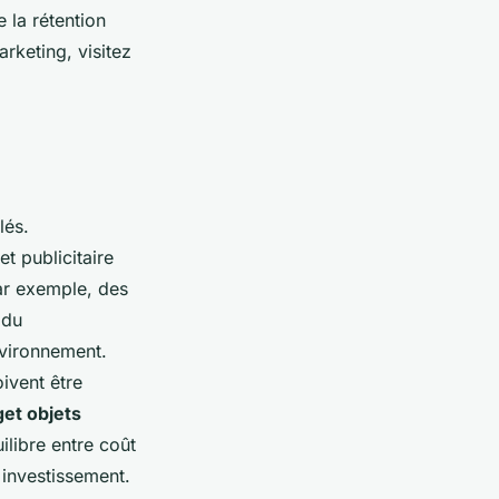
 la rétention
rketing, visitez
lés.
t publicitaire
ar exemple, des
 du
nvironnement.
oivent être
et objets
ilibre entre coût
 investissement.