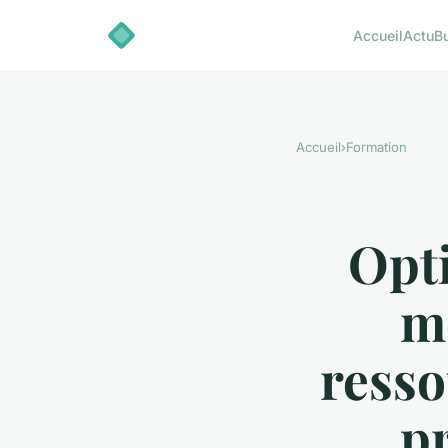
Accueil
Actu
B
Accueil
›
Formation
Opti
me
resso
pr