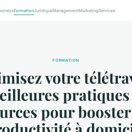
usiness
Formation
Juridique
Management
Marketing
Services
FORMATION
misez votre télétrav
illeures pratiques
urces pour booster
oductivité à domic