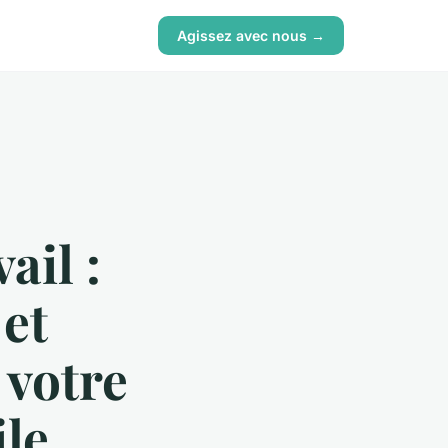
Agissez avec nous →
ail :
 et
 votre
ile