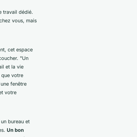
 travail dédié.
 chez vous, mais
nt, cet espace
 coucher.
"Un
l et la vie
 que votre
'une fenêtre
et votre
 un bureau et
es.
Un bon