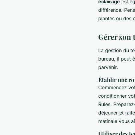
éclairage
est ég
différence. Pen
plantes ou des 
Gérer son 
La gestion du te
bureau, il peut 
parvenir.
Établir une r
Commencez votre
conditionner vot
Rules
. Préparez
déjeuner et fait
matinale vous ai
Utiliser des t