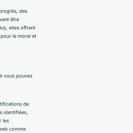
progrès, des
vent être
s, elles offrent
 pour le moral et
ent vous pouvez
tifications de
 identifiées,
 les
es web comme