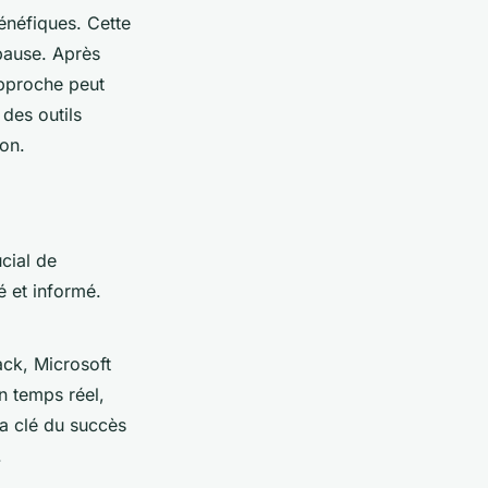
néfiques. Cette
pause. Après
approche peut
 des outils
on.
ucial de
 et informé.
ack, Microsoft
n temps réel,
la clé du succès
.