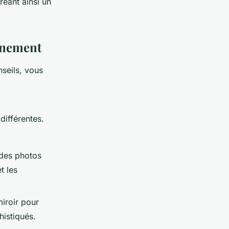
éant ainsi un
énement
seils, vous
différentes.
 des photos
t les
miroir pour
histiqués.