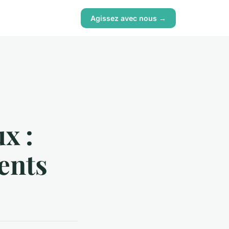
Agissez avec nous →
x :
ents