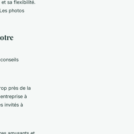
t sa flexibilité.
 Les photos
votre
conseils
rop près de la
'entreprise à
s invités à
ires amusants et