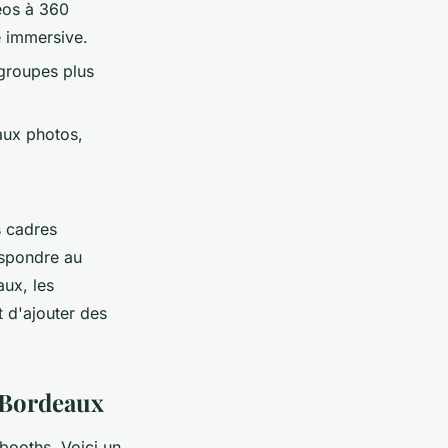
éos à 360
e immersive.
 groupes plus
 aux photos,
s cadres
espondre au
ux, les
 d'ajouter des
 Bordeaux
booths. Voici un