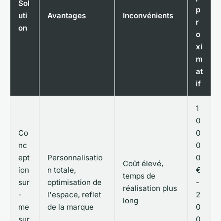
Sol
p
uti
Avantages
Inconvénients
r
on
o
xi
m
at
if
1
0
Co
0
nc
0
ept
Personnalisatio
0
Coût élevé,
ion
n totale,
€
temps de
sur
optimisation de
-
réalisation plus
-
l'espace, reflet
2
long
me
de la marque
0
sur
0