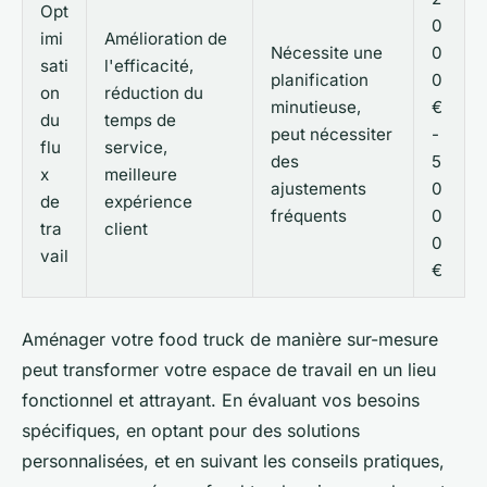
Opt
0
imi
Amélioration de
Nécessite une
0
sati
l'efficacité,
planification
0
on
réduction du
minutieuse,
€
du
temps de
peut nécessiter
-
flu
service,
des
5
x
meilleure
ajustements
0
de
expérience
fréquents
0
tra
client
0
vail
€
Aménager votre food truck de manière sur-mesure
peut transformer votre espace de travail en un lieu
fonctionnel et attrayant. En évaluant vos besoins
spécifiques, en optant pour des solutions
personnalisées, et en suivant les conseils pratiques,