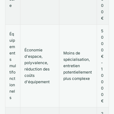
e
0
0
€
5
Éq
0
uip
0
em
Économie
0
ent
Moins de
d'espace,
€
s
spécialisation,
polyvalence,
-
mul
entretien
réduction des
1
tifo
potentiellement
coûts
0
nct
plus complexe
d'équipement
0
ion
0
nel
0
s
€
2