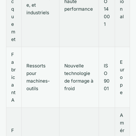
c
haute
O
io
e, et
q
performance
14
n
industriels
u
00
al
e
1
m
et
F
a
E
Ressorts
Nouvelle
IS
br
ur
pour
technologie
O
ic
o
machines-
de formage à
90
a
p
outils
froid
01
nt
e
A
A
m
F
ér