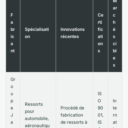
M
ar
F
Ce
c
a
rti
h
br
Spécialisati
Innovations
fic
é
ic
on
récentes
ati
s
a
on
ci
nt
s
bl
e
s
Gr
o
u
IS
p
O
In
Ressorts
e
Procédé de
90
te
pour
J
fabrication
01,
rn
automobile,
a
de ressorts à
IS
at
aéronautiqu