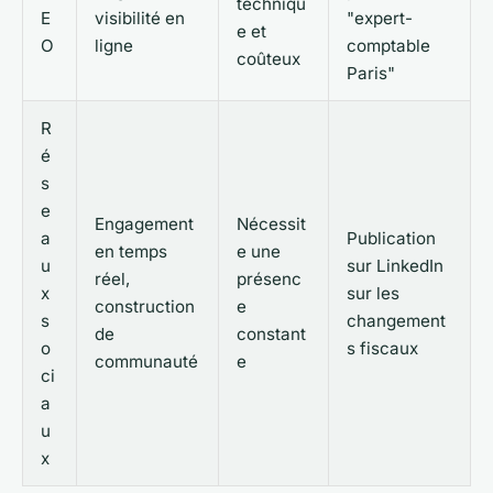
techniqu
E
visibilité en
"expert-
e et
O
ligne
comptable
coûteux
Paris"
R
é
s
e
Engagement
Nécessit
a
Publication
en temps
e une
u
sur LinkedIn
réel,
présenc
x
sur les
construction
e
s
changement
de
constant
o
s fiscaux
communauté
e
ci
a
u
x