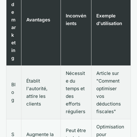
d
e
Inconvén
Exemple
m
Avantages
ients
d'utilisation
ar
k
et
in
g
Nécessit
Article sur
Établit
e du
"Comment
Bl
l'autorité,
temps et
optimiser
o
attire les
des
vos
g
clients
efforts
déductions
réguliers
fiscales"
Optimisation
Peut être
S
Augmente la
pour