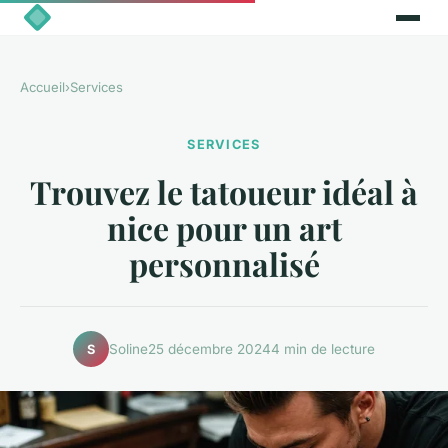
Accueil
›
Services
SERVICES
Trouvez le tatoueur idéal à
nice pour un art
personnalisé
Soline
25 décembre 2024
4 min de lecture
S