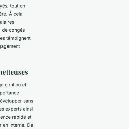
yés, tout en
ère. À cela
alaires
, de congés
res témoignent
engagement
metteuses
e continu et
mportance
développer sans
s experts ainsi
tence rapide et
 en interne. De