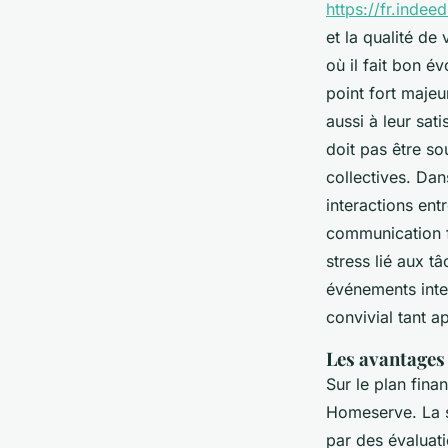
https://fr.ind
et la qualité de 
où il fait bon 
point fort majeu
aussi à leur sat
doit pas être so
collectives. Dan
interactions ent
communication f
stress lié aux t
événements inter
convivial tant a
Les avantages 
Sur le plan fina
Homeserve. La s
par des évaluati