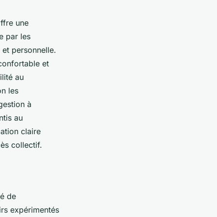
ffre une
e par les
 et personnelle.
confortable et
lité au
on les
 gestion à
ntis au
ation claire
s collectif.
ré de
airs expérimentés