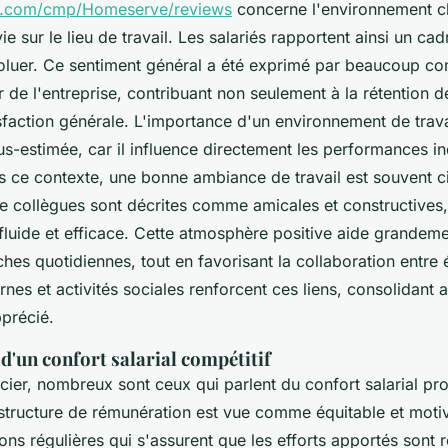
eed.com/cmp/Homeserve/reviews
concerne l'environnement 
vie sur le lieu de travail. Les salariés rapportent ainsi un ca
évoluer. Ce sentiment général a été exprimé par beaucoup c
r de l'entreprise, contribuant non seulement à la rétention d
isfaction générale. L'importance d'un environnement de trav
us-estimée, car il influence directement les performances in
s ce contexte, une bonne ambiance de travail est souvent c
re collègues sont décrites comme amicales et constructives,
luide et efficace. Cette atmosphère positive aide grandemen
âches quotidiennes, tout en favorisant la collaboration entre
nes et activités sociales renforcent ces liens, consolidant a
pprécié.
d'un confort salarial compétitif
ncier, nombreux sont ceux qui parlent du confort salarial p
tructure de rémunération est vue comme équitable et moti
ons régulières qui s'assurent que les efforts apportés sont 