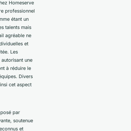
chez Homeserve
dre professionnel
omme étant un
es talents mais
ail agréable ne
dividuelles et
itée. Les
 autorisant une
t à réduire le
 équipes. Divers
insi cet aspect
roposé par
vante, soutenue
reconnus et