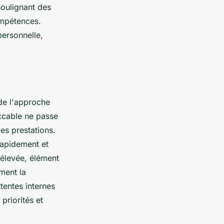
soulignant des
ompétences.
personnelle,
s de l'approche
eccable ne passe
es prestations.
rapidement et
s élevée, élément
ement la
ttentes internes
priorités et