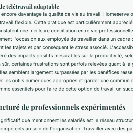
de télétravail adaptable
 encore davantage la qualité de vie au travail, Homeserve o
étravail flexible. Cette pratique est particulièrement apprécié
statent une meilleure conciliation entre vie professionnelle
ement l'occasion aux employés de travailler dans un cadre 
nt les trajets et par conséquent le stress associé. L'accessibi
néré des impacts positifs mesurables sur la productivité, sel
n sûr, certaines frustrations sont parfois relevées quant à la
lles semblent largement surpassées par les bénéfices resse
ser les outils numériques appropriés et garder une communic
me essentiels pour faire de cette option de travail un succè
ucturé de professionnels expérimentés
ignificatif que mentionnent les salariés est le réseau structu
ompétents au sein de l'organisation. Travailler avec des p