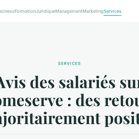
usiness
Formation
Juridique
Management
Marketing
Services
SERVICES
Avis des salariés su
meserve : des reto
joritairement posit