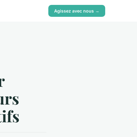
Agissez avec nous →
r
urs
ifs