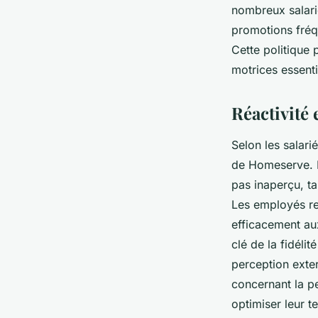
nombreux salari
promotions fréq
Cette politique
motrices essent
Réactivité 
Selon les salarié
de Homeserve. L
pas inaperçu, t
Les employés re
efficacement aux
clé de la fidéli
perception extern
concernant la pe
optimiser leur t