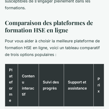
susceptibles de s'engager pleinement dans les
formations.
Comparaison des plateformes de
formation HSE en ligne
Pour vous aider à choisir la meilleure plateforme de
formation HSE en ligne, voici un tableau comparatif
de trois options populaires :
Pl
at
Conten
P
ef
u
Suivi des
Support et
ri
or
interac
progrès
assistance
x
m
tif
e