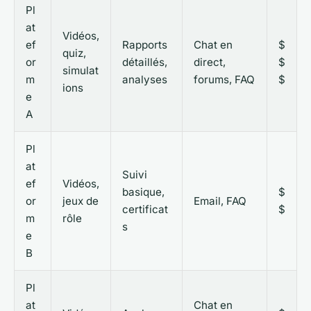
Pl
at
Vidéos,
ef
Rapports
Chat en
$
quiz,
or
détaillés,
direct,
$
simulat
m
analyses
forums, FAQ
$
ions
e
A
Pl
at
Suivi
ef
Vidéos,
basique,
$
or
jeux de
Email, FAQ
certificat
$
m
rôle
s
e
B
Pl
at
Chat en