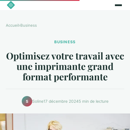
Accueil
›
Business
BUSINESS
Optimisez votre travail avec
une imprimante grand
format performante
Soline
17 décembre 2024
5 min de lecture
S