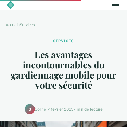
Accueil
›
Services
SERVICES
Les avantages
incontournables du
gardiennage mobile pour
votre sécurité
Soline
17 février 2025
7 min de lecture
S