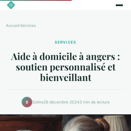
Accueil
›
Services
SERVICES
Aide à domicile à angers :
soutien personnalisé et
bienveillant
Soline
26 décembre 2024
3 min de lecture
S